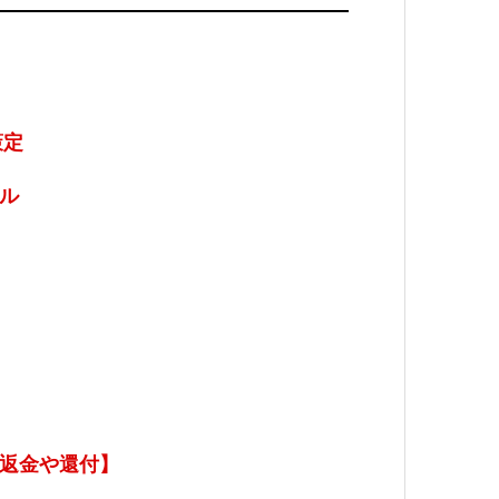
策定
ル
返金や還付】