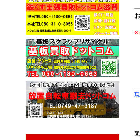
​
現
査