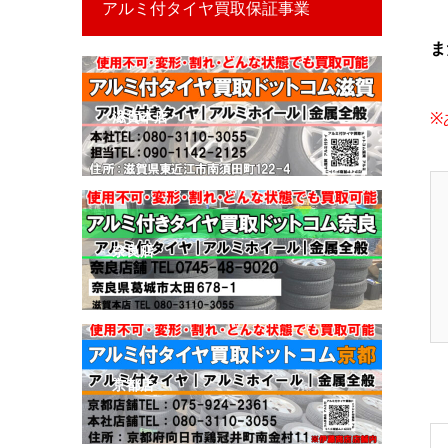
アルミ付タイヤ買取保証事業
ま
滋賀本店
※
奈良店
京都店